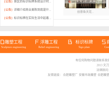
{公告}
景区的标识标牌系统设计时...
{公告}
详细介绍商业美陈到底是什...
创意鱼天花...
{公告}
标识标牌在实际生活中起着...
雕塑工程
浮雕工程
标识标牌
Sculpture engineering
Relief engineering
Sign plate
Com
有任何购物问题请联系我们在线客服 
御景江山软...
2013 文
法律顾问：
友情链接：
合肥雕塑厂
安徽市政雕塑
合肥雕